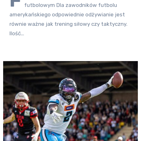
F
futbolowym Dla zawodników futbolu
amerykańskiego odpowiednie odżywianie jest
równie ważne jak trening siłowy czy taktyczny.
Ilość…