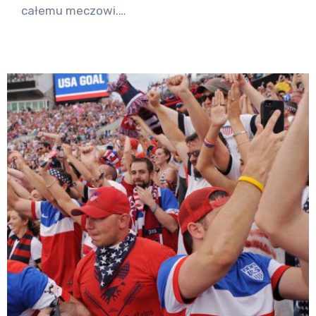
całemu meczowi.…