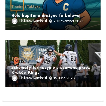
Trening i Taktyka
Rola kapitana drużyny futbolowej
Mateusz Kaminski
20 November 2025
Trening i Taktyka
Schematy formacyjne stosowane przez
Kraków Kings
Mateusz Kaminski
15 June 2025