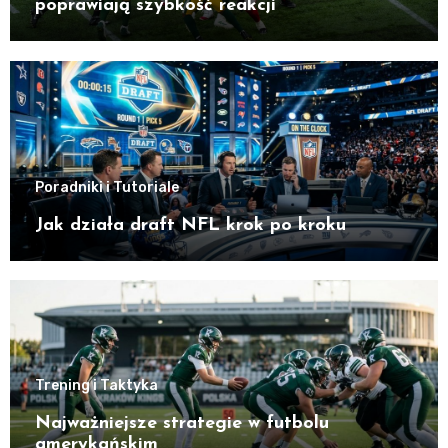
poprawiają szybkość reakcji
Poradniki i Tutoriale
Jak działa draft NFL krok po kroku
Trening i Taktyka
Najważniejsze strategie w futbolu
amerykańskim