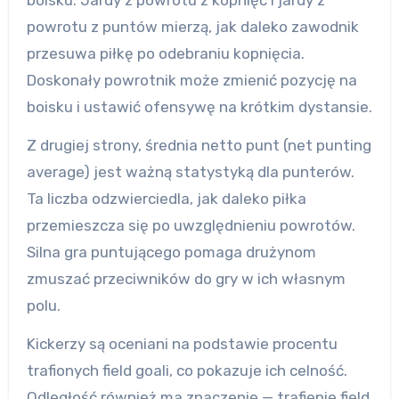
boisku. Jardy z powrotu z kopnięć i jardy z
powrotu z puntów mierzą, jak daleko zawodnik
przesuwa piłkę po odebraniu kopnięcia.
Doskonały powrotnik może zmienić pozycję na
boisku i ustawić ofensywę na krótkim dystansie.
Z drugiej strony, średnia netto punt (net punting
average) jest ważną statystyką dla punterów.
Ta liczba odzwierciedla, jak daleko piłka
przemieszcza się po uwzględnieniu powrotów.
Silna gra puntującego pomaga drużynom
zmuszać przeciwników do gry w ich własnym
polu.
Kickerzy są oceniani na podstawie procentu
trafionych field goali, co pokazuje ich celność.
Odległość również ma znaczenie — trafienie field