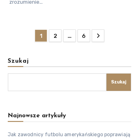
zrozumienie…
Posts
1
2
…
6
pagination
Szukaj
Szukaj
Najnowsze artykuły
Jak zawodnicy futbolu amerykańskiego poprawiają